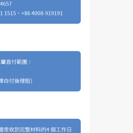
4657
15、+86 4008-919191
否屬直付範圍：
擇自付後理賠）
通常收到完整材料的4 個工作日