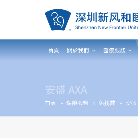
首頁
關於我們
醫療服務
安盛 AXA
首頁
»
保險服務
»
免找數
»
安盛 