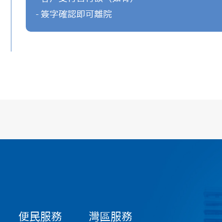
- 簽字確認即可離院
便民服務
灣區服務