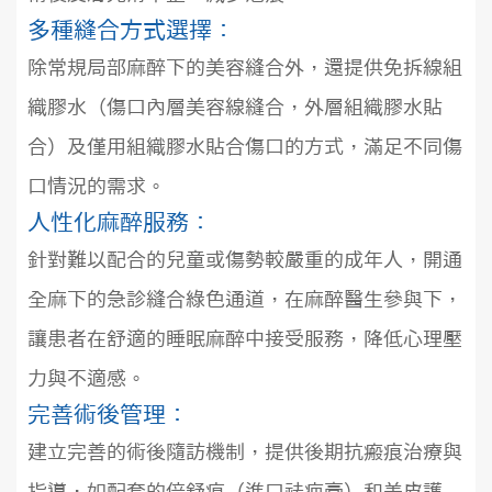
多種縫合方式選擇：
除常規局部麻醉下的美容縫合外，還提供免拆線組
織膠水（傷口內層美容線縫合，外層組織膠水貼
合）及僅用組織膠水貼合傷口的方式，滿足不同傷
口情況的需求。
人性化麻醉服務：
針對難以配合的兒童或傷勢較嚴重的成年人，開通
全麻下的急診縫合綠色通道，在麻醉醫生參與下，
讓患者在舒適的睡眠麻醉中接受服務，降低心理壓
力與不適感。
完善術後管理：
建立完善的術後隨訪機制，提供後期抗瘢痕治療與
指導，如配套的倍舒痕（進口祛疤膏）和美皮護