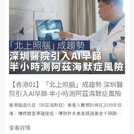
【香港01】「北上照腦」成趨勢 深圳醫
院引入AI早篩 半小時測阿茲海默症風險
香港腦退化症（阿茲海默症）患者人數預計將在2039年倍
增，傳統篩查準確度低，導致許多患者錯過黃金干預期。
內地著名神經內科專家、和睦家腦健康首席專家郭毅教授
查看詳情
指出，應在45歲開始規律進行腦健康體檢，從「被動治