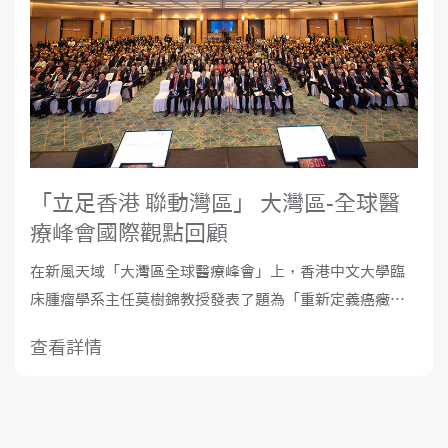
「立足香港 聯動灣區」 大灣區-全球醫
療峰會國際觀點回顧
在新風天域「大灣區全球醫療峰會」上，香港中文大學臨
床腫瘤學系主任莫樹錦教授發表了題為「重新定義癌癥護
理:更智慧的療法與全球影響」的主題演講。莫樹錦教授以
查看詳情
其在肺癌研究和精準醫學領域的卓越貢獻而聞名，他回顧
了ADC、mRNA疫苗等現有的腫瘤精準治療手段及其各自利
弊，著重介紹了通過AI為患者挑選更