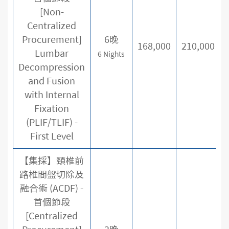
[Non-
Centralized
Procurement]
6晚
168,000
210,000
Lumbar
6 Nights
Decompression
and Fusion
with Internal
Fixation
(PLIF/TLIF) -
First Level
【集採】頸椎前
路椎間盤切除及
融合術 (ACDF) -
首個節段
[Centralized