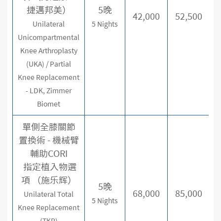
捷邁邦美）
5晚
42,000
52,500
Unilateral
5 Nights
Unicompartmental
Knee Arthroplasty
(UKA) / Partial
Knee Replacement
- LDK, Zimmer
Biomet
單側全膝關節
置換術 - 機械臂
輔助CORI
指定植入物選
項 （施乐辉）
5晚
68,000
85,000
Unilateral Total
5 Nights
Knee Replacement