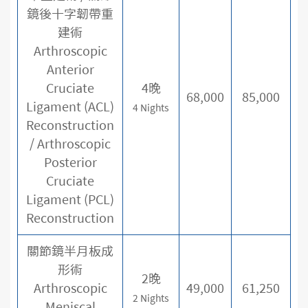
鏡後十字韌帶重
建術
Arthroscopic
Anterior
Cruciate
4晚
68,000
85,000
Ligament (ACL)
4 Nights
Reconstruction
/ Arthroscopic
Posterior
Cruciate
Ligament (PCL)
Reconstruction
關節鏡半月板成
形術
2晚
Arthroscopic
49,000
61,250
2 Nights
Meniscal