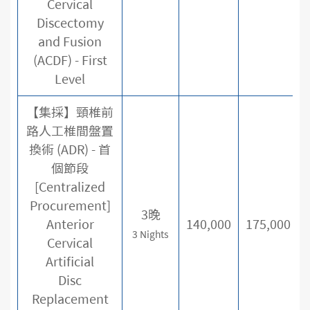
Cervical
Discectomy
and Fusion
(ACDF) - First
Level
【集採】頸椎前
路人工椎間盤置
換術 (ADR) - 首
個節段
[Centralized
Procurement]
3晚
Anterior
140,000
175,000
3 Nights
Cervical
Artificial
Disc
Replacement