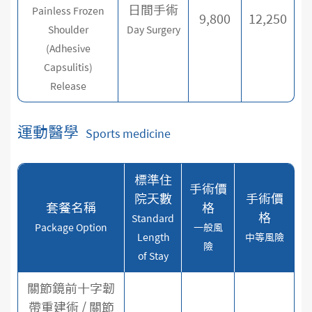
日間手術
Painless Frozen
9,800
12,250
Shoulder
Day Surgery
(Adhesive
Capsulitis)
Release
運動醫學
Sports medicine
標準住
手術價
院天數
手術價
套餐名稱
格
格
Standard
Package Option
一般風
Length
中等風險
險
of Stay
關節鏡前十字韌
帶重建術 / 關節