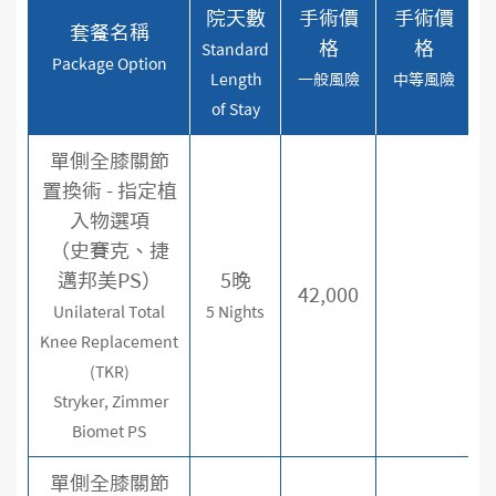
院天數
手術價
手術價
套餐名稱
格
格
Standard
Package Option
Length
一般風險
中等風險
of Stay
單側全膝關節
置換術 - 指定植
入物選項
（史賽克、捷
邁邦美PS）
5晚
42,000
Unilateral Total
5 Nights
Knee Replacement
(TKR)
Stryker, Zimmer
Biomet PS
單側全膝關節