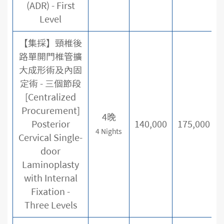
(ADR) - First
Level
【集採】頸椎後
路單開門椎管擴
大成形術及內固
定術 - 三個節段
[Centralized
Procurement]
4晚
Posterior
140,000
175,000
4 Nights
Cervical Single-
door
Laminoplasty
with Internal
Fixation -
Three Levels