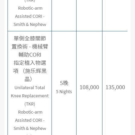
(TKR)
Robotic-arm
Assisted CORI -
Smith & Nephew
單側全膝關節
置換術 - 機械臂
輔助CORI
指定植入物選
項 （施乐辉黑
晶）
5晚
108,000
135,000
Unilateral Total
5 Nights
Knee Replacement
(TKR)
Robotic-arm
Assisted CORI -
Smith & Nephew