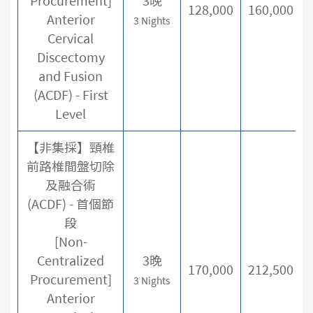
Procurement]
3晚
128,000
160,000
Anterior
3 Nights
Cervical
Discectomy
and Fusion
(ACDF) - First
Level
【非集採】頸椎
前路椎間盤切除
及融合術
(ACDF) - 首個節
段
[Non-
Centralized
3晚
170,000
212,500
Procurement]
3 Nights
Anterior