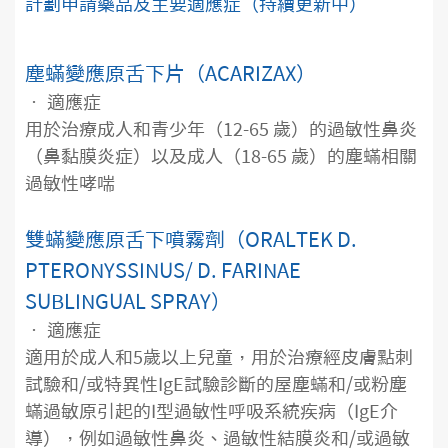
計劃申請藥品及主要適應症（持續更新中）
塵蟎變應原舌下片（ACARIZAX）
• 適應症
用於治療成人和青少年（12-65 歲）的過敏性鼻炎
（鼻黏膜炎症）以及成人（18-65 歲）的塵蟎相關
過敏性哮喘
雙蟎變應原舌下噴霧劑（ORALTEK D.
PTERONYSSINUS/ D. FARINAE
SUBLINGUAL SPRAY）
• 適應症
適用於成人和5歲以上兒童，用於治療經皮膚點刺
試驗和/或特異性IgE試驗診斷的屋塵蟎和/或粉塵
蟎過敏原引起的I型過敏性呼吸系統疾病（IgE介
導），例如過敏性鼻炎、過敏性結膜炎和/或過敏