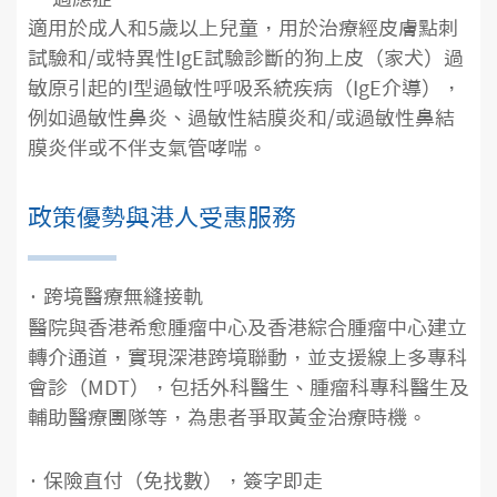
適用於成人和5歲以上兒童，用於治療經皮膚點刺
試驗和/或特異性IgE試驗診斷的狗上皮（家犬）過
敏原引起的I型過敏性呼吸系統疾病（IgE介導），
例如過敏性鼻炎、過敏性結膜炎和/或過敏性鼻結
膜炎伴或不伴支氣管哮喘。
政策優勢與港人受惠服務
· 跨境醫療無縫接軌
醫院與香港希愈腫瘤中心及香港綜合腫瘤中心建立
轉介通道，實現深港跨境聯動，並支援線上多專科
會診（MDT），包括外科醫生、腫瘤科專科醫生及
輔助醫療團隊等，為患者爭取黃金治療時機。
· 保險直付（免找數），簽字即走