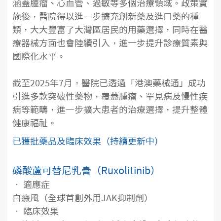
涵蓋腫瘤、心血管、過敏等多個治療領域。政策實
施後，醫院得以進一步擴充創新藥及進口藥的種
類，大大豐富了大灣區居民的用藥選擇，同時在醫
療器械方面也會陸續引入，進一步提升診療質素與
國際化水平。
截至2025年7月，醫院已透過「港澳藥械通」成功
引進多款突破性藥物，覆蓋腫瘤、罕見病及慢性疾
病等範疇，進一步擴大患者的治療選擇，提升整體
健康福祉。
已獲批藥品及臨床效果（持續更新中）
磷酸蘆可替尼乳膏（Ruxolitinib）
• 適應症
白癜風（全球首創外用JAK抑制劑）
• 臨床效果