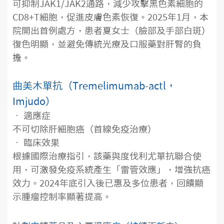
可抑制JAK1/JAK2通路，減少攻擊黑色素細胞的
CD8+T細胞，促進皮膚色素恢復。2025年1月，本
院開出首例處方，患者夏女士（臉部及手部白斑）
復色明顯，並避免傳統光療及口服藥對肝腎的負
擔。
曲美木單抗（Tremelimumab-actl，
Imjudo）
• 適應症
不可切除肝細胞癌（首線免疫治療）
• 臨床效果
根據國際治療指引，該藥與度伐利尤單抗聯合使
用，可激發免疫系統產生「雷管效應」，增強抗癌
效力。2024年底引入後已惠及多位患者，回饋顯
示腫瘤控制率顯著提高。