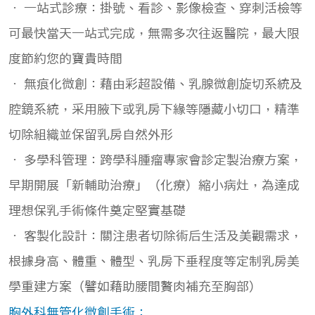
• 一站式診療：掛號、看診、影像檢查、穿刺活檢等
可最快當天一站式完成，無需多次往返醫院，最大限
度節約您的寶貴時間
• 無痕化微創：藉由彩超設備、乳腺微創旋切系統及
腔鏡系統，采用腋下或乳房下緣等隱藏小切口，精準
切除組織並保留乳房自然外形
• 多學科管理：跨學科腫瘤專家會診定製治療方案，
早期開展「新輔助治療」（化療）縮小病灶，為達成
理想保乳手術條件奠定堅實基礎
• 客製化設計：關注患者切除術后生活及美觀需求，
根據身高、體重、體型、乳房下垂程度等定制乳房美
學重建方案（譬如藉助腰間贅肉補充至胸部）
胸外科無管化微創手術：