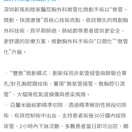
深圳新風和睦家醫院胸外科無管化微創手術以“無管、
微創、快速康復”爲核心技術亮點，依託領先的微創胸
外科技術，爲早期肺癌、肺結節等患者提供更安全、
更舒適的診療方案，推動胸外科手術向“日間化”“無管
化”升級。
• “雙無”微創模式：創新採用非氣管插管麻醉聯合單
孔/針孔胸腔鏡技術，實現“無氣管插管、無胸腔引流
管”，大幅降低氣道損傷與感染風險。
• 亞釐米級結節精準切除：透過精準解剖性肺段切除
術，有效控制術中出血，支持患者術後30分鐘內拔除
尿管、2小時內下牀活動，多數患者當日即可出院，顯