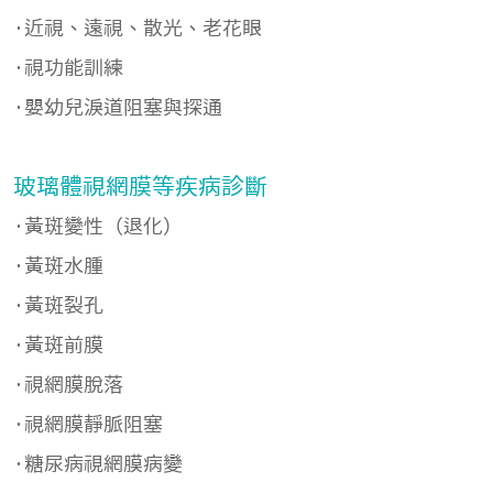
·近視、遠視、散光、老花眼
·視功能訓練
·嬰幼兒淚道阻塞與探通
玻璃體視網膜等疾病診斷
·黃斑變性（退化）
·黃斑水腫
·黃斑裂孔
·黃斑前膜
·視網膜脫落
·視網膜靜脈阻塞
·糖尿病視網膜病變