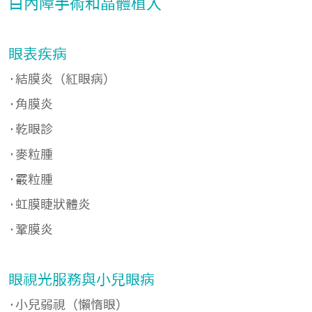
白內障手術和晶體植入
眼表疾病
·結膜炎（紅眼病）
·角膜炎
·乾眼診
·麥粒腫
·霰粒腫
·虹膜睫狀體炎
·鞏膜炎
眼視光服務與小兒眼病
·小兒弱視（懶惰眼）