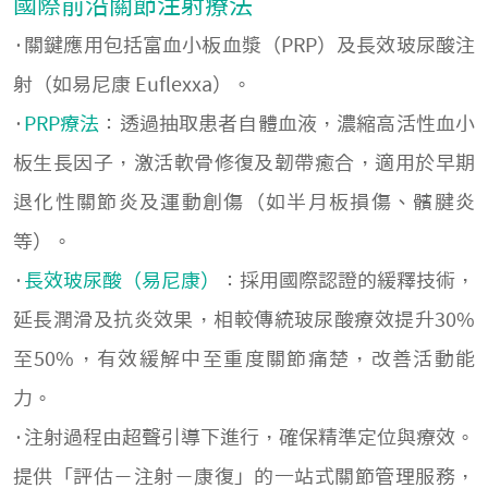
國際前沿關節注射療法
·關鍵應用包括富血小板血漿（PRP）及長效玻尿酸注
射（如易尼康 Euflexxa）。
·
PRP療法
：透過抽取患者自體血液，濃縮高活性血小
板生長因子，激活軟骨修復及韌帶癒合，適用於早期
退化性關節炎及運動創傷（如半月板損傷、髕腱炎
等）。
·
長效玻尿酸（易尼康）
：採用國際認證的緩釋技術，
延長潤滑及抗炎效果，相較傳統玻尿酸療效提升30%
至50%，有效緩解中至重度關節痛楚，改善活動能
力。
·注射過程由超聲引導下進行，確保精準定位與療效。
提供「評估－注射－康復」的一站式關節管理服務，